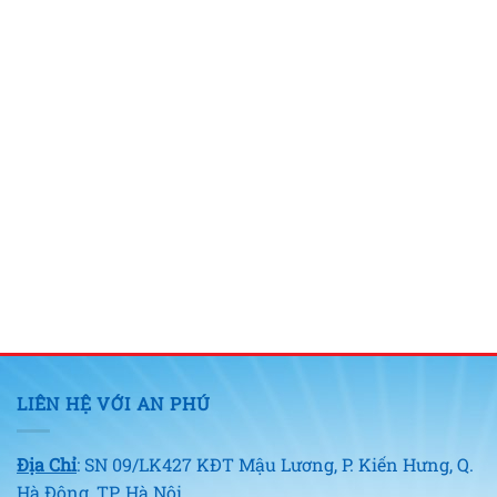
LIÊN HỆ VỚI AN PHÚ
Địa Chỉ
: SN 09/LK427 KĐT Mậu Lương, P. Kiến Hưng, Q.
Hà Đông, TP. Hà Nội