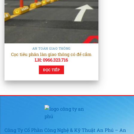
AN TOÀN GIAO THÔNG
Cọc tiêu phân làn giao thông có đế cắm
LH: 0966.323.716
ĐỌC TIẾP
Công Ty Cổ Phần Công Nghệ & Kỹ Thuật An Phú – An