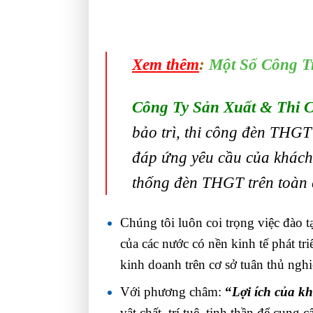
Xem thêm
:
Một Số Công T
Công Ty Sản Xuất & Thi 
bảo trì, thi công đèn THG
đáp ứng yêu cầu của khách 
thống đèn THGT trên toàn 
Chúng tôi luôn coi trọng việc đào t
của các nước có nền kinh tế phát tr
kinh doanh trên cơ sở tuân thủ nghi
Với phương châm:
“
Lợi ích của k
vật chất, trí tuệ, tinh thần để cun