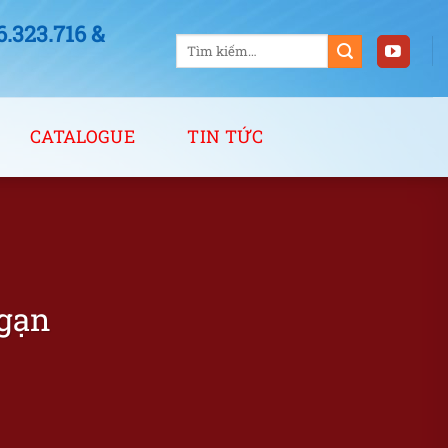
323.716 &
Tìm
kiếm:
CATALOGUE
TIN TỨC
gạn