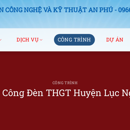
 CÔNG NGHỆ VÀ KỸ THUẬT AN PHÚ - 0966.
DỊCH VỤ
CÔNG TRÌNH
DỰ ÁN
CÔNG TRÌNH
i Công Đèn THGT Huyện Lục N