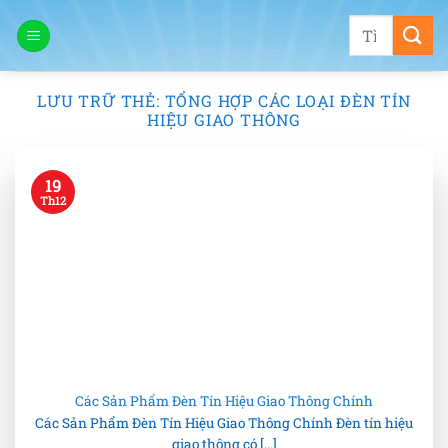
Bỏ
Tìm
qua
kiếm:
nội
dung
LƯU TRỮ THẺ:
TỔNG HỢP CÁC LOẠI ĐÈN TÍN
HIỆU GIAO THÔNG
19
Th12
Các Sản Phẩm Đèn Tín Hiệu Giao Thông Chính
Các Sản Phẩm Đèn Tín Hiệu Giao Thông Chính Đèn tín hiệu
giao thông có [...]