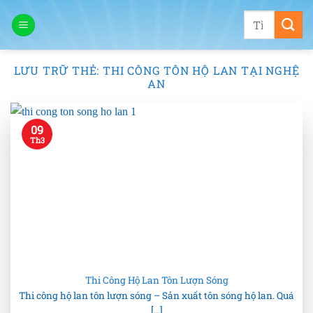
Bỏ
Tìm
qua
kiếm:
nội
dung
LƯU TRỮ THẺ:
THI CÔNG TÔN HỘ LAN TẠI NGHỆ
AN
09
Th3
Thi Công Hộ Lan Tôn Lượn Sóng
Thi công hộ lan tôn lượn sóng – Sản xuất tôn sóng hộ lan. Quá
[...]