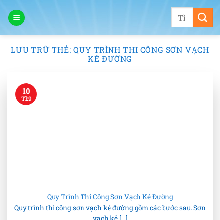
Bỏ
Tìm
qua
kiếm:
nội
dung
LƯU TRỮ THẺ:
QUY TRÌNH THI CÔNG SƠN VẠCH
KẺ ĐƯỜNG
10
Th9
Quy Trình Thi Công Sơn Vạch Kẻ Đường
Quy trình thi công sơn vạch kẻ đường gồm các bước sau. Sơn
vạch kẻ [...]