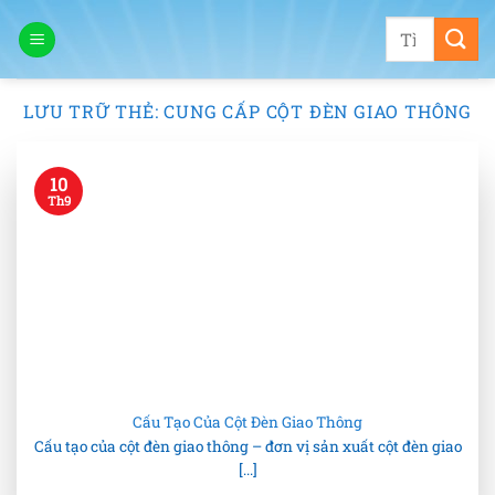
Bỏ
Tìm
qua
kiếm:
nội
dung
LƯU TRỮ THẺ:
CUNG CẤP CỘT ĐÈN GIAO THÔNG
10
Th9
Cấu Tạo Của Cột Đèn Giao Thông
Cấu tạo của cột đèn giao thông – đơn vị sản xuất cột đèn giao
[...]