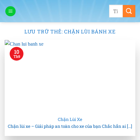
Bỏ
Tìm
qua
kiếm:
nội
dung
LƯU TRỮ THẺ:
CHẶN LÙI BÁNH XE
10
Th9
Chặn Lùi Xe
Chặn lùi xe – Giải pháp an toàn cho xe của bạn Chắc hẳn ai [...]