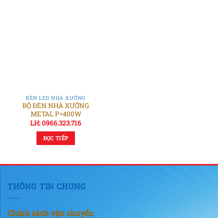
ĐÈN LED NHÀ XƯỞNG
BỘ ĐÈN NHÀ XƯỞNG
METAL P=400W
LH: 0966.323.716
ĐỌC TIẾP
THÔNG TIN CHUNG
Chính sách vận chuyển