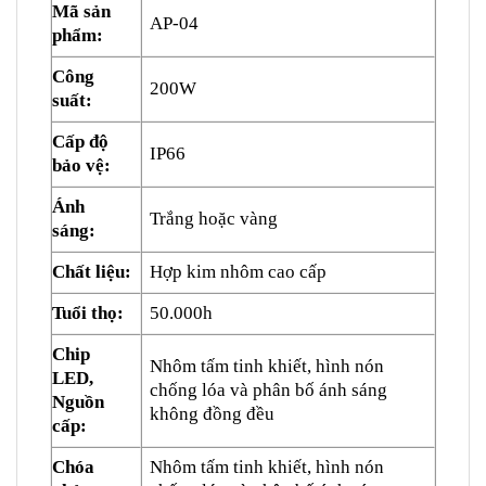
Mã sản
AP-04
phẩm:
Công
200W
suất:
Cấp độ
IP66
bảo vệ:
Ánh
Trắng hoặc vàng
sáng:
Chất liệu:
Hợp kim nhôm cao cấp
Tuổi thọ:
50.000h
Chip
Nhôm tấm tinh khiết, hình nón
LED,
chống lóa và phân bố ánh sáng
Nguồn
không đồng đều
cấp:
Chóa
Nhôm tấm tinh khiết, hình nón