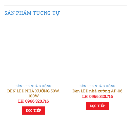
SẢN PHẨM TƯƠNG TỰ
ĐÈN LED NHÀ XƯỞNG
ĐÈN LED NHÀ XƯỞNG
ĐÈN LED NHÀ XƯỞNG 50W,
Đèn LED nhà xưởng AP-06
100W
LH: 0966.323.716
LH: 0966.323.716
ĐỌC TIẾP
ĐỌC TIẾP