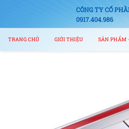
Bỏ
CÔNG TY CỔ PHẦN
qua
nội
0917.404.986
dung
TRANG CHỦ
GIỚI THIỆU
SẢN PHẨM