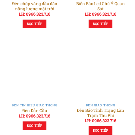
Đèn chớp vàng đầu đảo
Biển Báo Led Chú Ý Quan
năng lượng mặt trời
Sát
LH: 0966.323.716
LH: 0966.323.716
ĐỌC TIẾP
ĐỌC TIẾP
ĐÈN TÍN HIỆU GIAO THÔNG
ĐÈN GIAO THÔNG
Đèn Báo Tình Trạng Làn
Đèn Dẫn Cầu
Trạm Thu Phí
LH: 0966.323.716
LH: 0966.323.716
ĐỌC TIẾP
ĐỌC TIẾP