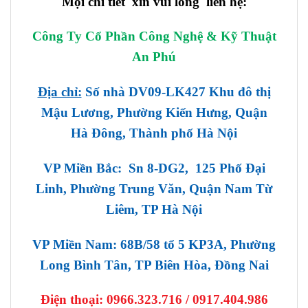
Mọi chi tiết xin vui lòng liên hệ:
Công Ty Cổ Phần Công Nghệ & Kỹ Thuật
An Phú
Địa chỉ:
Số nhà DV09-LK427 Khu đô thị
Mậu Lương, Phường Kiến Hưng, Quận
Hà Đông, Thành phố Hà Nội
VP Miền Bắc: Sn 8-DG2, 125 Phố Đại
Linh, Phường Trung Văn, Quận Nam Từ
Liêm, TP Hà Nội
VP Miền Nam: 68B/58 tổ 5 KP3A, Phường
Long Bình Tân, TP Biên Hòa, Đồng Nai
Điện thoại:
0966.323.716 / 0917.404.986