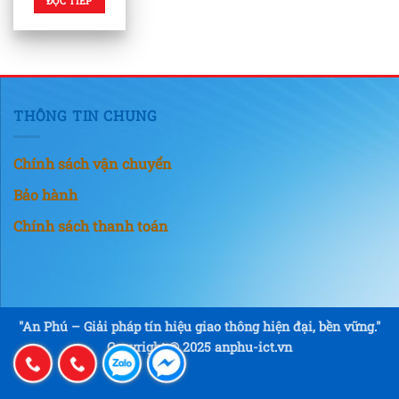
ĐỌC TIẾP
THÔNG TIN CHUNG
Chính sách vận chuyển
Bảo hành
Chính sách thanh toán
"An Phú – Giải pháp tín hiệu giao thông hiện đại, bền vững."
Copyright © 2025 anphu-ict.vn