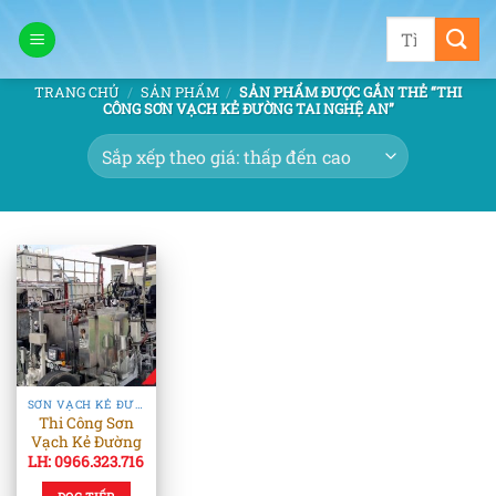
Bỏ
Tìm
qua
kiếm:
nội
TRANG CHỦ
/
SẢN PHẨM
/
SẢN PHẨM ĐƯỢC GẮN THẺ “THI
dung
CÔNG SƠN VẠCH KẺ ĐƯỜNG TAI NGHỆ AN”
SƠN VẠCH KẺ ĐƯỜNG
Thi Công Sơn
Vạch Kẻ Đường
LH: 0966.323.716