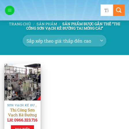
Bỏ
Tìm
qua
kiếm:
nội
TRANG CHỦ
/
SẢN PHẨM
/
SẢN PHẨM ĐƯỢC GẮN THẺ “THI
dung
CÔNG SƠN VẠCH KẺ ĐƯỜNG TAI MÓNG CÁI”
SƠN VẠCH KẺ ĐƯỜNG
Thi Công Sơn
Vạch Kẻ Đường
LH: 0966.323.716