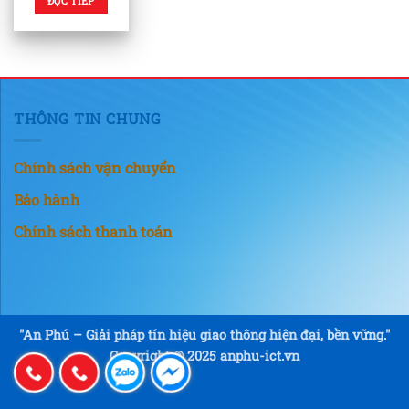
ĐỌC TIẾP
THÔNG TIN CHUNG
Chính sách vận chuyển
Bảo hành
Chính sách thanh toán
"An Phú – Giải pháp tín hiệu giao thông hiện đại, bền vững."
Copyright © 2025 anphu-ict.vn