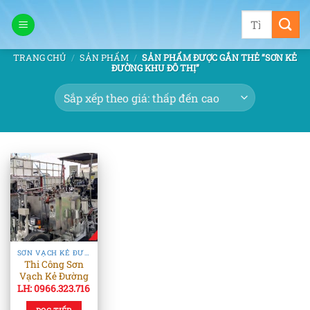
Bỏ
Tìm
qua
kiếm:
nội
TRANG CHỦ
/
SẢN PHẨM
/
SẢN PHẨM ĐƯỢC GẮN THẺ “SƠN KẺ
dung
ĐƯỜNG KHU ĐÔ THỊ”
SƠN VẠCH KẺ ĐƯỜNG
Thi Công Sơn
Vạch Kẻ Đường
LH: 0966.323.716