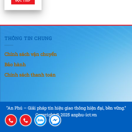
ĐỌC TIẾP
THÔNG TIN CHUNG
Chính sách vận chuyển
Bảo hành
Chính sách thanh toán
"An Phú – Giải pháp tín hiệu giao thông hiện đại, bền vững."
Copyright © 2025 anphu-ict.vn