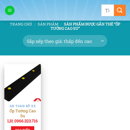
Bỏ
Tìm
qua
kiếm:
nội
TRANG CHỦ
/
SẢN PHẨM
/
SẢN PHẨM ĐƯỢC GẮN THẺ “ỐP
dung
TƯỜNG CAO SU”
AN TOÀN ĐỖ XE
Ốp Tường Cao
Su
LH: 0966.323.716