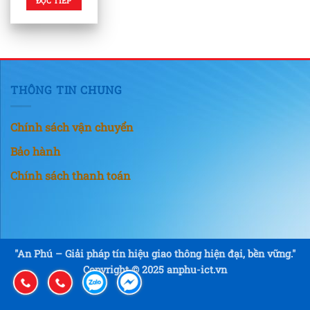
ĐỌC TIẾP
THÔNG TIN CHUNG
Chính sách vận chuyển
Bảo hành
Chính sách thanh toán
"An Phú – Giải pháp tín hiệu giao thông hiện đại, bền vững."
Copyright © 2025 anphu-ict.vn