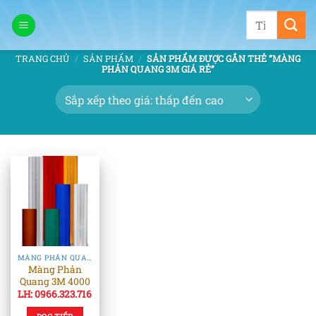
Bỏ
Tìm
qua
kiếm:
nội
TRANG CHỦ
/
SẢN PHẨM
/
SẢN PHẨM ĐƯỢC GẮN THẺ “MÀNG
dung
PHẢN QUANG 3M GIÁ RẺ”
MÀNG PHẢN QUANG 3M
Màng Phản
Quang 3M 4000
LH: 0966.323.716