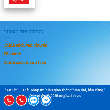
ĐỌC TIẾP
THÔNG TIN CHUNG
Chính sách vận chuyển
Bảo hành
Chính sách thanh toán
"An Phú – Giải pháp tín hiệu giao thông hiện đại, bền vững."
Copyright © 2025 anphu-ict.vn