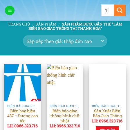
Bỏ
Tìm
qua
kiếm:
nội
TRANG CHỦ
/
SẢN PHẨM
/
SẢN PHẨM ĐƯỢC GẮN THẺ “LÀM
dung
BIỂN BÁO GIAO THÔNG TẠI THANH HÓA”
BIỂN BÁO GIAO THÔNG & GIÁ LONG MÔN
BIỂN BÁO GIAO THÔNG & GIÁ LONG MÔN
BIỂN BÁO GIAO THÔNG & GIÁ LONG MÔN
Biển báo hiệu
Biển báo giao
Sản Xuất Biển
437 – Đường cao
thông hình chữ
Báo Giao Thông
tốc
nhật
LH: 0966.323.716
LH: 0966.323.716
LH: 0966.323.716