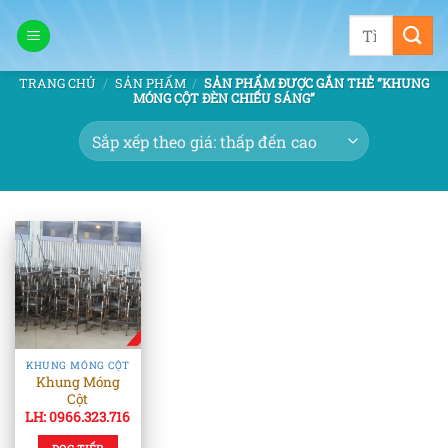
Bỏ
Tìm
qua
kiếm:
nội
TRANG CHỦ
/
SẢN PHẨM
/
SẢN PHẨM ĐƯỢC GẮN THẺ “KHUNG
dung
MÓNG CỘT ĐÈN CHIẾU SÁNG”
KHUNG MÓNG CỘT
Khung Móng
Cột
LH: 0966.323.716