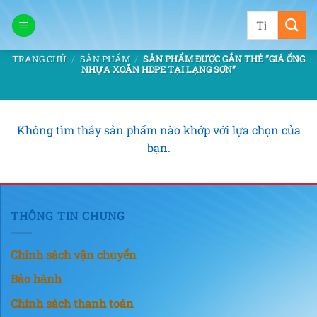
Bỏ
Tìm
qua
kiếm:
nội
TRANG CHỦ
/
SẢN PHẨM
/
SẢN PHẨM ĐƯỢC GẮN THẺ “GIÁ ỐNG
dung
NHỰA XOẮN HDPE TẠI LẠNG SƠN”
Không tìm thấy sản phẩm nào khớp với lựa chọn của
bạn.
THÔNG TIN CHUNG
Chính sách vận chuyển
Bảo hành
Chính sách thanh toán