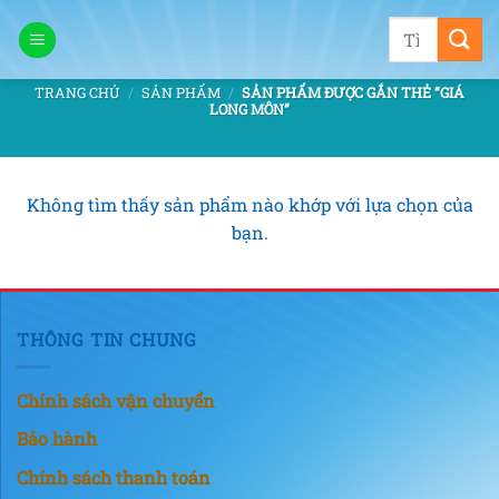
Bỏ
Tìm
qua
kiếm:
nội
TRANG CHỦ
/
SẢN PHẨM
/
SẢN PHẨM ĐƯỢC GẮN THẺ “GIÁ
dung
LONG MÔN”
Không tìm thấy sản phẩm nào khớp với lựa chọn của
bạn.
THÔNG TIN CHUNG
Chính sách vận chuyển
Bảo hành
Chính sách thanh toán