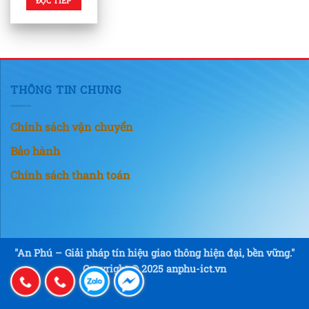
ĐỌC TIẾP
THÔNG TIN CHUNG
Chính sách vận chuyển
Bảo hành
Chính sách thanh toán
"An Phú – Giải pháp tín hiệu giao thông hiện đại, bền vững."
Copyright © 2025 anphu-ict.vn