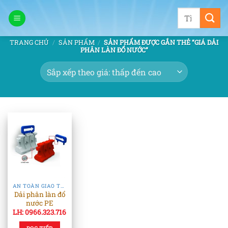
Bỏ
Tìm
qua
kiếm:
nội
TRANG CHỦ
/
SẢN PHẨM
/
SẢN PHẨM ĐƯỢC GẮN THẺ “GIÁ DẢI
dung
PHÂN LÀN ĐỔ NƯỚC”
AN TOÀN GIAO THÔNG
Dải phân làn đổ
nước PE
LH: 0966.323.716