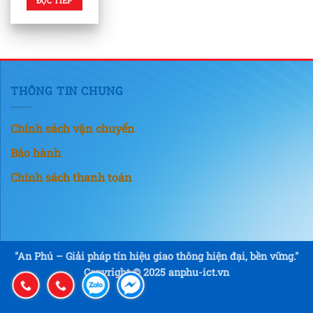
ĐỌC TIẾP
THÔNG TIN CHUNG
Chính sách vận chuyển
Bảo hành
Chính sách thanh toán
"An Phú – Giải pháp tín hiệu giao thông hiện đại, bền vững."
Copyright © 2025 anphu-ict.vn