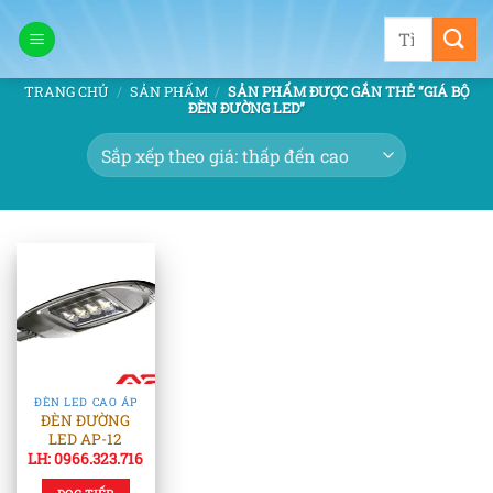
Bỏ
Tìm
qua
kiếm:
nội
TRANG CHỦ
/
SẢN PHẨM
/
SẢN PHẨM ĐƯỢC GẮN THẺ “GIÁ BỘ
dung
ĐÈN ĐƯỜNG LED”
ĐÈN LED CAO ÁP
ĐÈN ĐƯỜNG
LED AP-12
LH: 0966.323.716