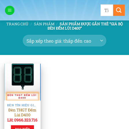
Bỏ
Tìm
qua
kiếm:
nội
TRANG CHỦ
/
SẢN PHẨM
/
SẢN PHẨM ĐƯỢC GẮN THẺ “GIÁ BỘ
dung
ĐÈN ĐẾM LÙI D400”
ĐÈN TÍN HIỆU GIAO THÔNG
Đèn THGT Đếm
Lùi D400
LH: 0966.323.716