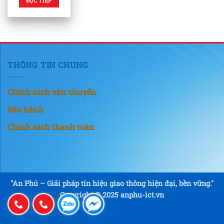
ĐỌC TIẾP
THÔNG TIN CHUNG
Chính sách vận chuyển
Bảo hành
Chính sách thanh toán
"An Phú – Giải pháp tín hiệu giao thông hiện đại, bền vững."
Copyright © 2025 anphu-ict.vn