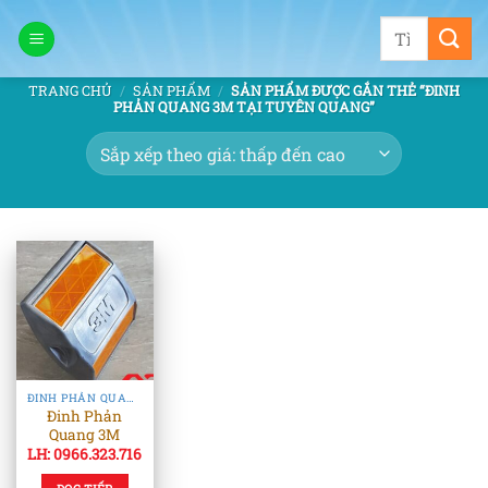
Bỏ
Tìm
qua
kiếm:
nội
TRANG CHỦ
/
SẢN PHẨM
/
SẢN PHẨM ĐƯỢC GẮN THẺ “ĐINH
dung
PHẢN QUANG 3M TẠI TUYÊN QUANG”
ĐINH PHẢN QUANG & TIÊU PHẢN QUANG
Đinh Phản
Quang 3M
LH: 0966.323.716