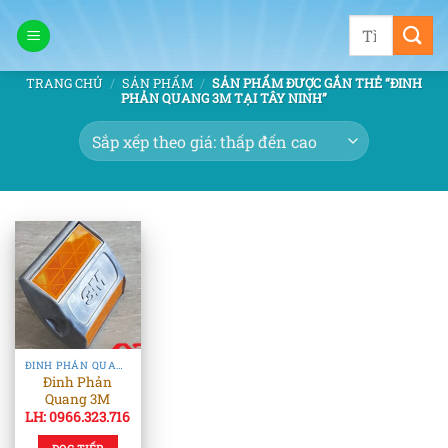
Bỏ
Tìm
qua
kiếm:
nội
TRANG CHỦ
/
SẢN PHẨM
/
SẢN PHẨM ĐƯỢC GẮN THẺ “ĐINH
dung
PHẢN QUANG 3M TẠI TÂY NINH”
ĐINH PHẢN QUANG & TIÊU PHẢN QUANG
Đinh Phản
Quang 3M
LH: 0966.323.716