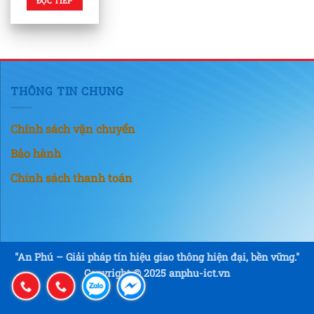
ĐỌC TIẾP
THÔNG TIN CHUNG
Chính sách vận chuyển
Bảo hành
Chính sách thanh toán
"An Phú – Giải pháp tín hiệu giao thông hiện đại, bền vững."
Copyright © 2025 anphu-ict.vn