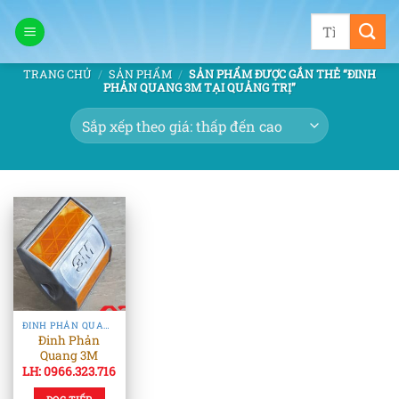
Bỏ
Tìm
qua
kiếm:
nội
TRANG CHỦ
/
SẢN PHẨM
/
SẢN PHẨM ĐƯỢC GẮN THẺ “ĐINH
dung
PHẢN QUANG 3M TẠI QUẢNG TRỊ”
ĐINH PHẢN QUANG & TIÊU PHẢN QUANG
Đinh Phản
Quang 3M
LH: 0966.323.716