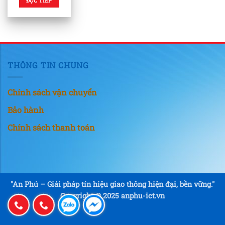
ĐỌC TIẾP
THÔNG TIN CHUNG
Chính sách vận chuyển
Bảo hành
Chính sách thanh toán
"An Phú – Giải pháp tín hiệu giao thông hiện đại, bền vững."
Copyright © 2025 anphu-ict.vn