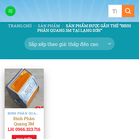
Bỏ
Tìm
qua
kiếm:
nội
TRANG CHỦ
/
SẢN PHẨM
/
SẢN PHẨM ĐƯỢC GẮN THẺ “ĐINH
dung
PHẢN QUANG 3M TẠI LẠNG SƠN”
ĐINH PHẢN QUANG & TIÊU PHẢN QUANG
Đinh Phản
Quang 3M
LH: 0966.323.716