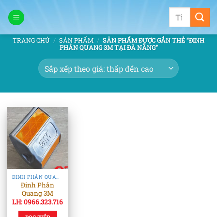
Bỏ
Tìm
qua
kiếm:
nội
TRANG CHỦ
/
SẢN PHẨM
/
SẢN PHẨM ĐƯỢC GẮN THẺ “ĐINH
dung
PHẢN QUANG 3M TẠI ĐÀ NẴNG”
ĐINH PHẢN QUANG & TIÊU PHẢN QUANG
Đinh Phản
Quang 3M
LH: 0966.323.716