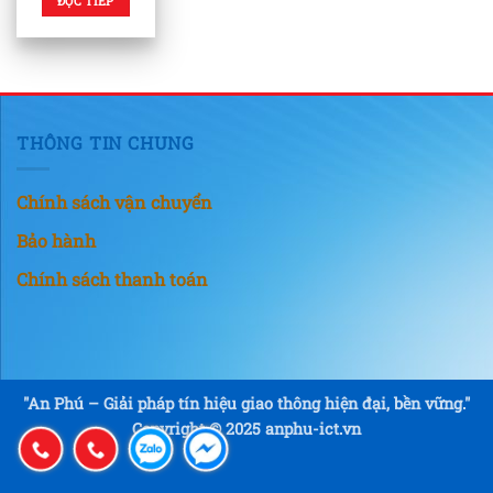
ĐỌC TIẾP
THÔNG TIN CHUNG
Chính sách vận chuyển
Bảo hành
Chính sách thanh toán
"An Phú – Giải pháp tín hiệu giao thông hiện đại, bền vững."
Copyright © 2025 anphu-ict.vn