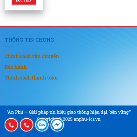
ĐỌC TIẾP
THÔNG TIN CHUNG
Chính sách vận chuyển
Bảo hành
Chính sách thanh toán
"An Phú – Giải pháp tín hiệu giao thông hiện đại, bền vững."
Copyright © 2025 anphu-ict.vn