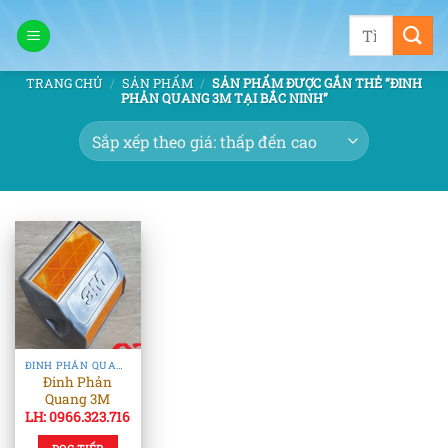
Bỏ
Tìm
qua
kiếm:
nội
TRANG CHỦ
/
SẢN PHẨM
/
SẢN PHẨM ĐƯỢC GẮN THẺ “ĐINH
dung
PHẢN QUANG 3M TẠI BẮC NINH”
ĐINH PHẢN QUANG & TIÊU PHẢN QUANG
Đinh Phản
Quang 3M
LH: 0966.323.716