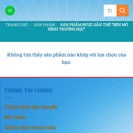
Bỏ
Tìm
qua
kiếm:
nội
TRANG CHỦ
/
SẢN PHẨM
/
SẢN PHẨM ĐƯỢC GẮN THẺ “ĐÈN MÔ
dung
HÌNH TRƯỜNG HỌC”
Không tìm thấy sản phẩm nào khớp với lựa chọn của
bạn.
THÔNG TIN CHUNG
Chính sách vận chuyển
Bảo hành
Chính sách thanh toán