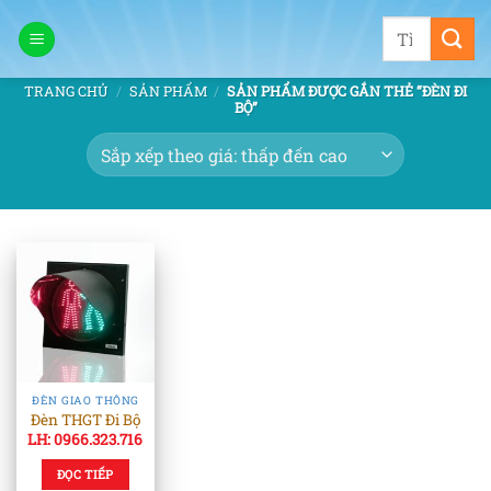
Bỏ
Tìm
qua
kiếm:
nội
TRANG CHỦ
/
SẢN PHẨM
/
SẢN PHẨM ĐƯỢC GẮN THẺ “ĐÈN ĐI
dung
BỘ”
ĐÈN GIAO THÔNG
Đèn THGT Đi Bộ
LH: 0966.323.716
ĐỌC TIẾP