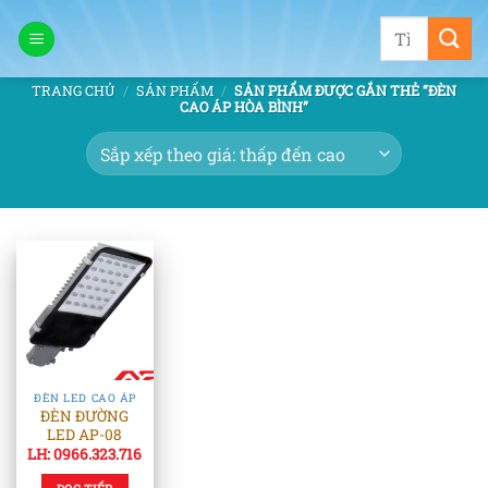
Bỏ
Tìm
qua
kiếm:
nội
TRANG CHỦ
/
SẢN PHẨM
/
SẢN PHẨM ĐƯỢC GẮN THẺ “ĐÈN
dung
CAO ÁP HÒA BÌNH”
ĐÈN LED CAO ÁP
ĐÈN ĐƯỜNG
LED AP-08
LH: 0966.323.716