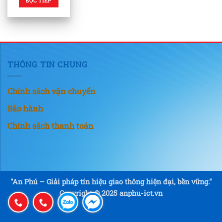
ĐỌC TIẾP
THÔNG TIN CHUNG
Chính sách vận chuyển
Bảo hành
Chính sách thanh toán
"An Phú – Giải pháp tín hiệu giao thông hiện đại, bền vững."
Copyright © 2025 anphu-ict.vn