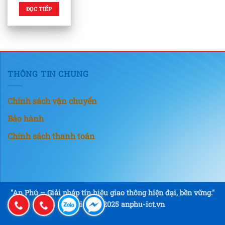
ĐỌC TIẾP
THÔNG TIN CHUNG
Chính sách vận chuyển
Bảo hành
Chính sách thanh toán
"An Phú – Giải pháp tín hiệu giao thông hiện đại, bền vững."
Copyright © 2025 anphu-ict.vn