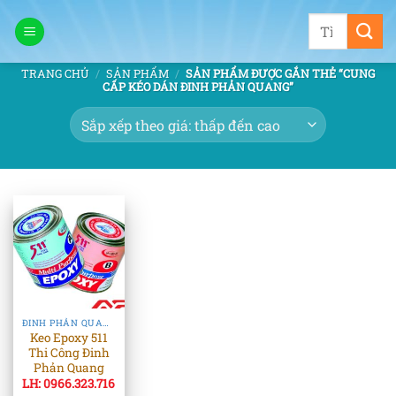
Bỏ
Tìm
qua
kiếm:
nội
TRANG CHỦ
/
SẢN PHẨM
/
SẢN PHẨM ĐƯỢC GẮN THẺ “CUNG
dung
CẤP KÉO DÁN ĐINH PHẢN QUANG”
ĐINH PHẢN QUANG & TIÊU PHẢN QUANG
Keo Epoxy 511
Thi Công Đinh
Phản Quang
LH: 0966.323.716