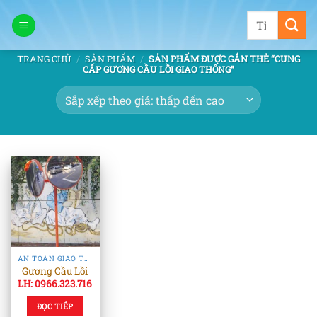
Bỏ
Tìm
qua
kiếm:
nội
TRANG CHỦ
/
SẢN PHẨM
/
SẢN PHẨM ĐƯỢC GẮN THẺ “CUNG
dung
CẤP GƯƠNG CẦU LỒI GIAO THÔNG”
AN TOÀN GIAO THÔNG
Gương Cầu Lồi
LH: 0966.323.716
ĐỌC TIẾP