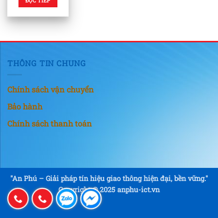
ĐỌC TIẾP
THÔNG TIN CHUNG
Chính sách vận chuyển
Bảo hành
Chính sách thanh toán
"An Phú – Giải pháp tín hiệu giao thông hiện đại, bền vững."
Copyright © 2025 anphu-ict.vn