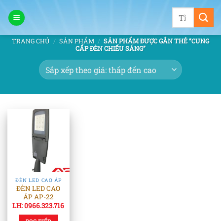
Bỏ
Tìm
qua
kiếm:
nội
TRANG CHỦ
/
SẢN PHẨM
/
SẢN PHẨM ĐƯỢC GẮN THẺ “CUNG
dung
CẤP ĐÈN CHIẾU SÁNG”
ĐÈN LED CAO ÁP
ĐÈN LED CAO
ÁP AP-22
LH: 0966.323.716