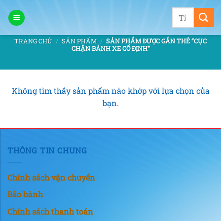
Bỏ
Tìm
qua
kiếm:
nội
TRANG CHỦ
/
SẢN PHẨM
/
SẢN PHẨM ĐƯỢC GẮN THẺ “CỤC
dung
CHẶN BÁNH XE CỐ ĐỊNH”
Không tìm thấy sản phẩm nào khớp với lựa chọn của
bạn.
THÔNG TIN CHUNG
Chính sách vận chuyển
Bảo hành
Chính sách thanh toán