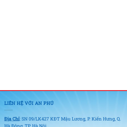
LIÊN HỆ VỚI AN PHÚ
Địa Chỉ
: SN 09/LK427 KĐT Mậu Lương, P. Kiến Hưng, Q.
Hà Đông, TP. Hà Nội