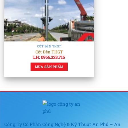
CỘT ĐÈN THGT
Cột Đèn THGT
LH: 0966.323.716
MUA SẢN PHẨM
Công Ty Cổ Phần Công Nghệ & Kỹ Thuật An Phú – An