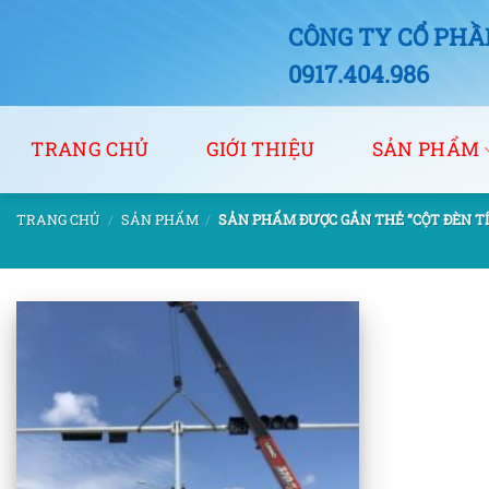
Bỏ
CÔNG TY CỔ PHẦN
qua
nội
0917.404.986
dung
TRANG CHỦ
GIỚI THIỆU
SẢN PHẨM
TRANG CHỦ
/
SẢN PHẨM
/
SẢN PHẨM ĐƯỢC GẮN THẺ “CỘT ĐÈN TÍN