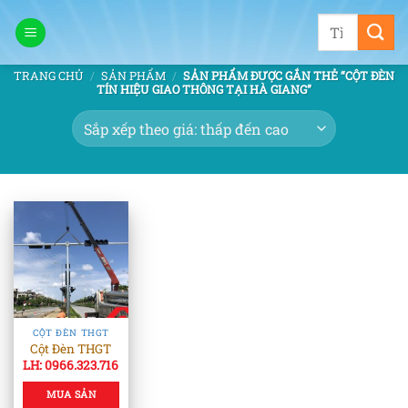
Bỏ
Tìm
qua
kiếm:
nội
TRANG CHỦ
/
SẢN PHẨM
/
SẢN PHẨM ĐƯỢC GẮN THẺ “CỘT ĐÈN
dung
TÍN HIỆU GIAO THÔNG TẠI HÀ GIANG”
CỘT ĐÈN THGT
Cột Đèn THGT
LH: 0966.323.716
MUA SẢN