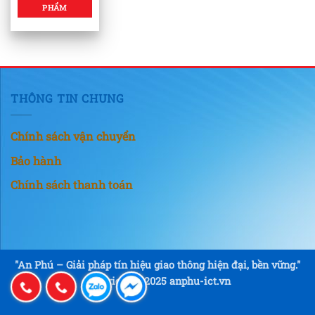
PHẨM
THÔNG TIN CHUNG
Chính sách vận chuyển
Bảo hành
Chính sách thanh toán
"An Phú – Giải pháp tín hiệu giao thông hiện đại, bền vững."
Copyright © 2025 anphu-ict.vn