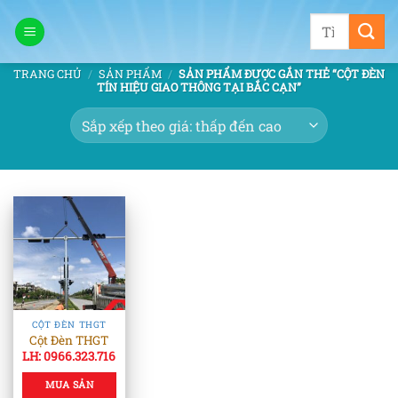
Bỏ
Tìm
qua
kiếm:
nội
TRANG CHỦ
/
SẢN PHẨM
/
SẢN PHẨM ĐƯỢC GẮN THẺ “CỘT ĐÈN
dung
TÍN HIỆU GIAO THÔNG TẠI BẮC CẠN”
CỘT ĐÈN THGT
Cột Đèn THGT
LH: 0966.323.716
MUA SẢN