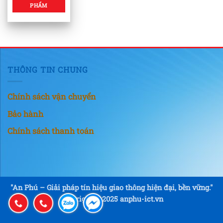
PHẨM
THÔNG TIN CHUNG
Chính sách vận chuyển
Bảo hành
Chính sách thanh toán
"An Phú – Giải pháp tín hiệu giao thông hiện đại, bền vững."
Copyright © 2025 anphu-ict.vn