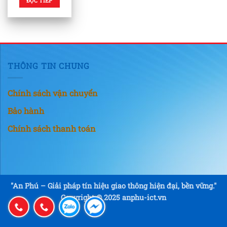
ĐỌC TIẾP
THÔNG TIN CHUNG
Chính sách vận chuyển
Bảo hành
Chính sách thanh toán
"An Phú – Giải pháp tín hiệu giao thông hiện đại, bền vững."
Copyright © 2025 anphu-ict.vn