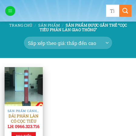
Bỏ
Tìm
qua
kiếm:
nội
TRANG CHỦ
/
SẢN PHẨM
/
SẢN PHẨM ĐƯỢC GẮN THẺ “CỌC
dung
TIÊU PHÂN LÀN GIAO THÔNG”
SẢN PHẨM CẢNH BÁO AN TOÀN
DẢI PHÂN LÀN
CÓ CỌC TIÊU
LH: 0966.323.716