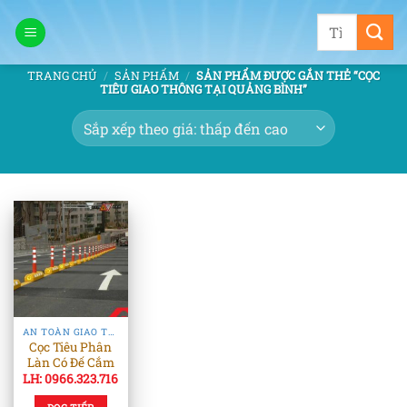
Bỏ
Tìm
qua
kiếm:
nội
TRANG CHỦ
/
SẢN PHẨM
/
SẢN PHẨM ĐƯỢC GẮN THẺ “CỌC
dung
TIÊU GIAO THÔNG TẠI QUẢNG BÌNH”
AN TOÀN GIAO THÔNG
Cọc Tiêu Phân
Làn Có Đế Cắm
LH: 0966.323.716