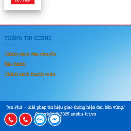
ĐỌC TIẾP
THÔNG TIN CHUNG
Chính sách vận chuyển
Bảo hành
Chính sách thanh toán
"An Phú – Giải pháp tín hiệu giao thông hiện đại, bền vững."
Copyright © 2025 anphu-ict.vn