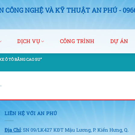
 CÔNG NGHỆ VÀ KỸ THUẬT AN PHÚ - 0966.
DỊCH VỤ
CÔNG TRÌNH
DỰ ÁN
E Ô TÔ BẰNG CAO SU”
.
LIÊN HỆ VỚI AN PHÚ
Địa Chỉ
: SN 09/LK427 KĐT Mậu Lương, P. Kiến Hưng, Q.