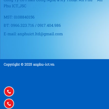
Phu ICT.,JSC
MST: 0108840156
ĐT: 0966.323.716 / 0917.404.986
E-mail: anphuict.ltd@gmail.com
Copyright © 2025 anphu-ict.vn