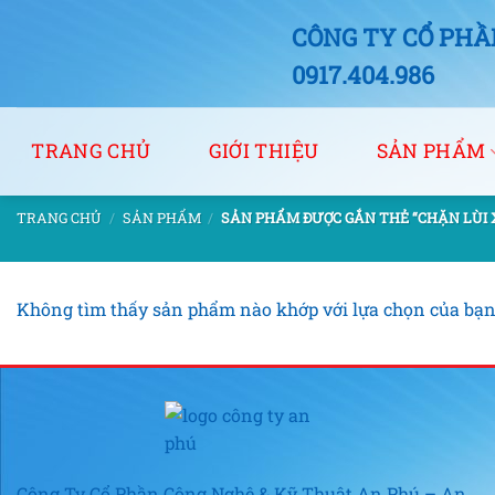
Bỏ
CÔNG TY CỔ PHẦN
qua
nội
0917.404.986
dung
TRANG CHỦ
GIỚI THIỆU
SẢN PHẨM
TRANG CHỦ
/
SẢN PHẨM
/
SẢN PHẨM ĐƯỢC GẮN THẺ “CHẶN LÙI X
Không tìm thấy sản phẩm nào khớp với lựa chọn của bạn
Công Ty Cổ Phần Công Nghệ & Kỹ Thuật An Phú – An