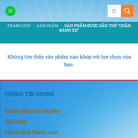
Bỏ
Tìm
qua
kiếm:
nội
TRANG CHỦ
/
SẢN PHẨM
/
SẢN PHẨM ĐƯỢC GẮN THẺ “CHẶN
dung
BÁNH XE”
Không tìm thấy sản phẩm nào khớp với lựa chọn của
bạn.
THÔNG TIN CHUNG
Chính sách vận chuyển
Bảo hành
Chính sách thanh toán