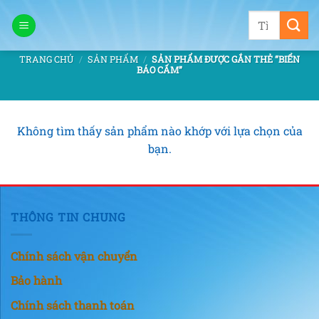
Bỏ
Tìm
qua
kiếm:
nội
TRANG CHỦ
/
SẢN PHẨM
/
SẢN PHẨM ĐƯỢC GẮN THẺ “BIỂN
dung
BÁO CẤM”
Không tìm thấy sản phẩm nào khớp với lựa chọn của
bạn.
THÔNG TIN CHUNG
Chính sách vận chuyển
Bảo hành
Chính sách thanh toán