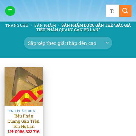
Bỏ
Tìm
qua
kiếm:
nội
TRANG CHỦ
/
SẢN PHẨM
/
SẢN PHẨM ĐƯỢC GẮN THẺ “BÁO GIÁ
dung
TIÊU PHẢN QUANG GẮN HỘ LAN”
ĐINH PHẢN QUANG & TIÊU PHẢN QUANG
Tiêu Phản
Quang Gắn Trên
Tôn Hộ Lan
LH: 0966.323.716