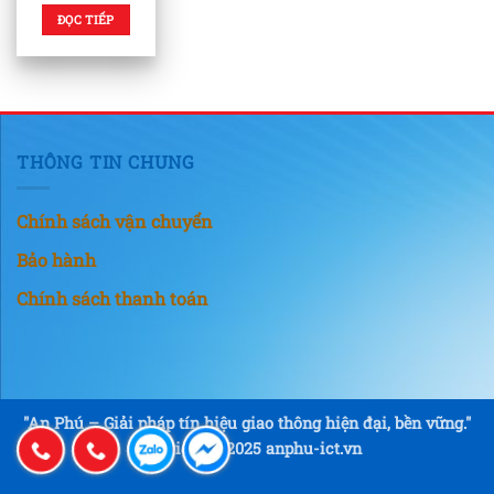
ĐỌC TIẾP
THÔNG TIN CHUNG
Chính sách vận chuyển
Bảo hành
Chính sách thanh toán
"An Phú – Giải pháp tín hiệu giao thông hiện đại, bền vững."
Copyright © 2025 anphu-ict.vn