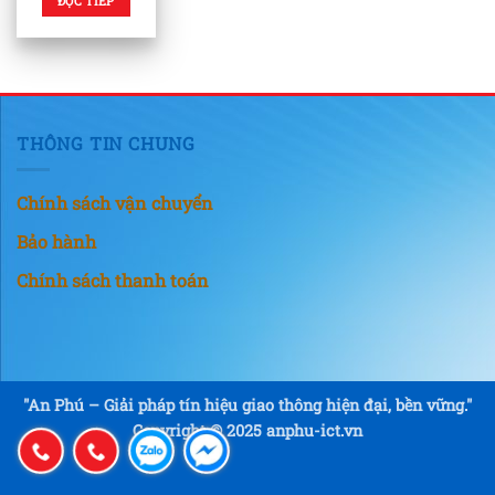
ĐỌC TIẾP
THÔNG TIN CHUNG
Chính sách vận chuyển
Bảo hành
Chính sách thanh toán
"An Phú – Giải pháp tín hiệu giao thông hiện đại, bền vững."
Copyright © 2025 anphu-ict.vn