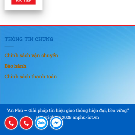
ĐỌC TIẾP
THÔNG TIN CHUNG
Chính sách vận chuyển
Bảo hành
Chính sách thanh toán
"An Phú – Giải pháp tín hiệu giao thông hiện đại, bền vững."
Copyright © 2025 anphu-ict.vn