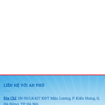
LIÊN HỆ VỚI AN PHÚ
Địa Chỉ
: SN 09/LK427 KĐT Mậu Lương, P. Kiến Hưng, Q.
Hà Đông, TP. Hà Nội