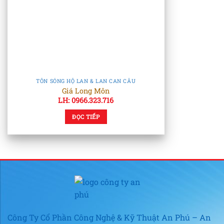
TÔN SÓNG HỘ LAN & LAN CAN CẦU
Giá Long Môn
LH: 0966.323.716
ĐỌC TIẾP
Công Ty Cổ Phần Công Nghệ & Kỹ Thuật An Phú – An