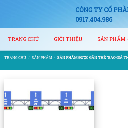
Bỏ
CÔNG TY CỔ PHẦN
qua
nội
0917.404.986
dung
TRANG CHỦ
GIỚI THIỆU
SẢN PHẨM
TRANG CHỦ
/
SẢN PHẨM
/
SẢN PHẨM ĐƯỢC GẮN THẺ “BAO GIÁ TH