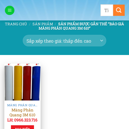
Bỏ
Tìm
qua
kiếm:
nội
TRANG CHỦ
/
SẢN PHẨM
/
SẢN PHẨM ĐƯỢC GẮN THẺ “BÁO GIÁ
dung
MÀNG PHẢN QUANG 3M 610”
MÀNG PHẢN QUANG 3M
Màng Phản
Quang 3M 610
LH: 0966.323.716