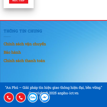
ĐỌC TIẾP
THÔNG TIN CHUNG
Chính sách vận chuyển
Bảo hành
Chính sách thanh toán
"An Phú – Giải pháp tín hiệu giao thông hiện đại, bền vững."
Copyright © 2025 anphu-ict.vn